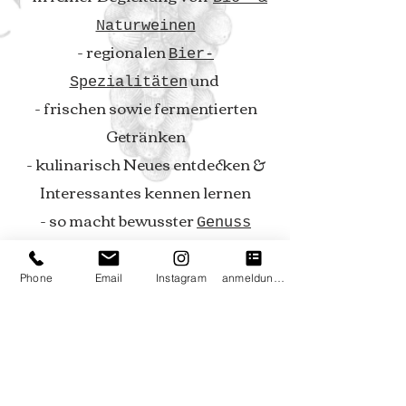
Naturweinen
- regionalen
Bier-
und
Spezialitäten
- frischen sowie fermentierten
Getränken
- kulinarisch Neues entdecken &
Interessantes
kennen lernen
- so macht bewusster
Genuss
richtig Freude!
Phone
Email
Instagram
anmeldung . gutscheine . anfahrt
info@mandukare.com
T: oo43 65o 94o 99 59
Impressum