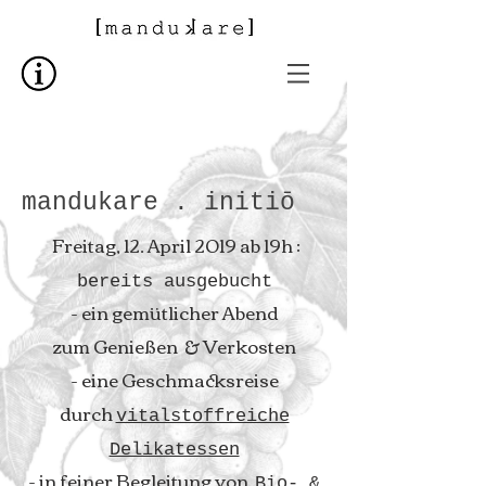
mandukare . initiō
Freitag, 12. April 2019 ab 19h :
bereits ausgebucht
- ein gemütlicher Abend
zum Genießen & Verkosten
- eine Geschmacksreise
durch
vitalstoffreiche
Delikatessen
- in feiner Begleitung
von
Bio- &